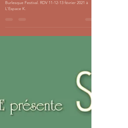
Têtes d'affiches de la 3ème édition du Strasbourg
Burlesque Festival. RDV 11-12-13 février 2021 à
L'Espace K.