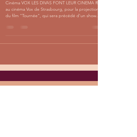
Cinéma VOX LES DIVAS FONT LEUR CINEMA Rdv
au cinéma Vox de Strasbourg, pour la projection
du film "Tournée", qui sera précédé d'un show...
Inscription à la Newsletter
Restez informés
S'inscrire à la Newsletter