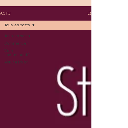
ACTU
Tous les posts
Tous les posts
Commencer
Votre
communauté
Astuces blog