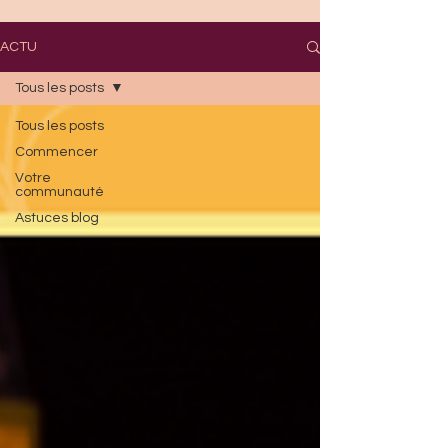
ACTU
Tous les posts
Tous les posts
Commencer
Votre
communauté
Astuces blog